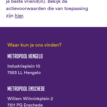
je beste vriend(in). Bekijk de
actievoorwaarden die van toepassing
zijn
hier
.
Waar kun je ons vinden?
Metropool Hengelo
Industrieplein 10
7553 LL Hengelo
Metropool Enschede
Willem Wilminkplein 2
7511 PG Enschede