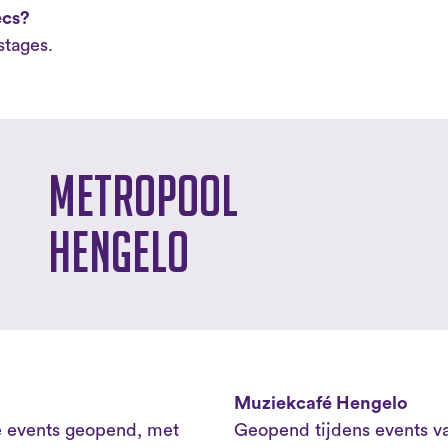
ecs?
stages.
Metropool
Hengelo
Muziekcafé Hengelo
de events geopend, met
Geopend tijdens events va