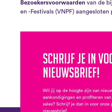
Bezoekersvoorwaarden
van de b
en -Festivals (VNPF) aangesloten p
Schrijf je in vo
nieuwsbrief!
Wil jij op de hoogte zijn van nieu
aankondigingen en profiteren van
sales? Schrijf je dan in voor onze 
nieuwsbrief.