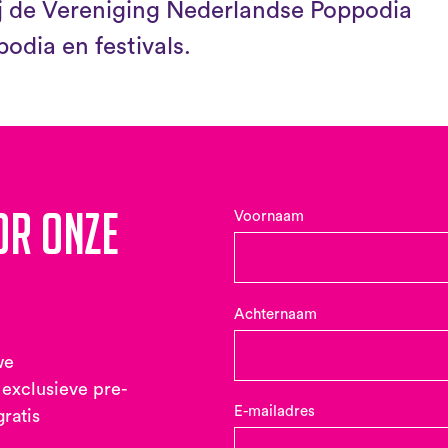
ij de Vereniging Nederlandse Poppodia
odia en festivals.
or onze
Voornaam
Achternaam
we
 exclusieve pre-
E-mailadres
gratis