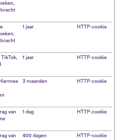
zoeken,
ebracht
de
1 jaar
HTTP-cookie
zoeken,
ebracht
 TikTok,
1 jaar
HTTP-cookie
d
 Hiermee
3 maanden
HTTP-cookie
en
rag van
1 dag
HTTP-cookie
rne
rag van
400 dagen
HTTP-cookie