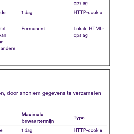
opslag
 de
1 dag
HTTP-cookie
del
Permanent
Lokale HTML-
van
opslag
an
n andere
ken, door anoniem gegevens te verzamelen
Maximale
Type
bewaartermijn
de
1 dag
HTTP-cookie