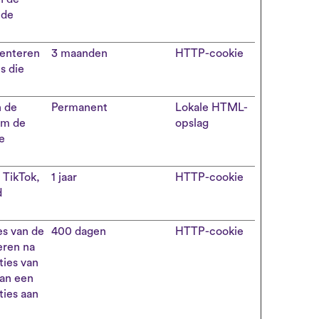
nde
enteren
3 maanden
HTTP-cookie
s die
n de
Permanent
Lokale HTML-
om de
opslag
e
 TikTok,
1 jaar
HTTP-cookie
d
es van de
400 dagen
HTTP-cookie
eren na
ties van
van een
ties aan