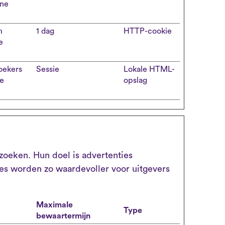
rne
m
1 dag
HTTP-cookie
e
oekers
Sessie
Lokale HTML-
ne
opslag
oeken. Hun doel is advertenties
ies worden zo waardevoller voor uitgevers
Maximale
Type
bewaartermijn