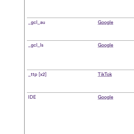
_gcl_au
Google
_gcl_ls
Google
_ttp [x2]
TikTok
IDE
Google