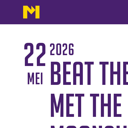
22
2026
Beat th
mei
met The 