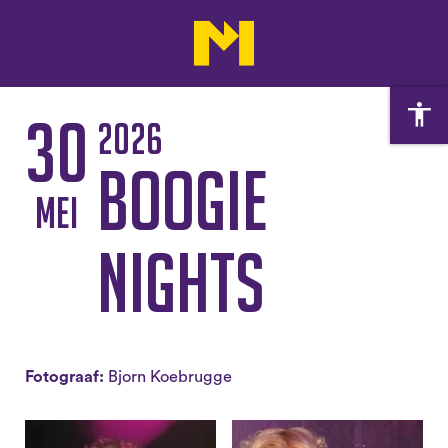
30
2026
Boogie
mei
Nights
Fotograaf:
Bjorn Koebrugge