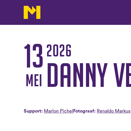
13
2026
Danny V
mei
Support:
Marlon Pichel
Fotograaf:
Renaldo Markus