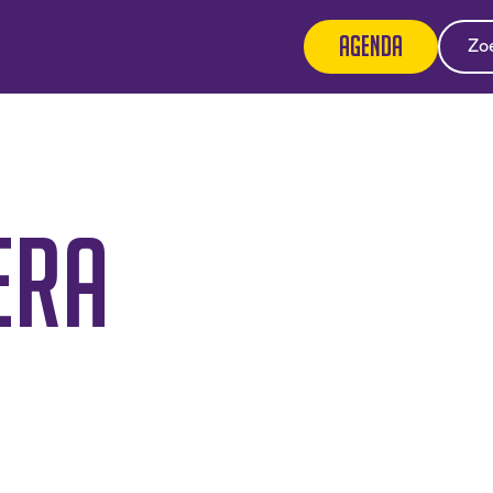
Agenda
era