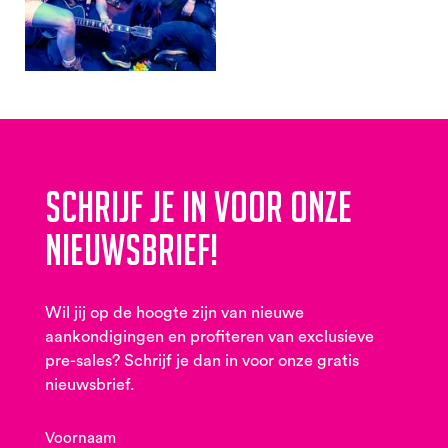
Schrijf je in voor onze
nieuwsbrief!
Wil jij op de hoogte zijn van nieuwe
aankondigingen en profiteren van exclusieve
pre-sales? Schrijf je dan in voor onze gratis
nieuwsbrief.
Voornaam