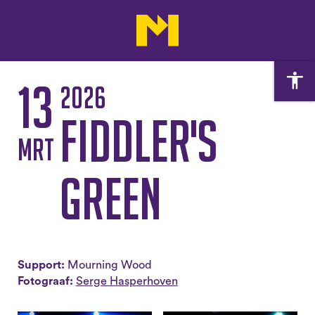
13
2026
Fiddler's
mrt
Green
Support:
Mourning Wood
Fotograaf:
Serge Hasperhoven