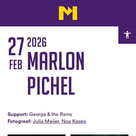
27
2026
Marlon
feb
Pichel
Support:
George & the Rams
Fotograaf:
Julia Meijer
,
Noa Koops