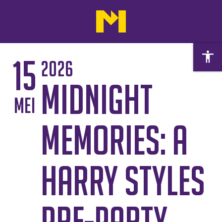
15
2026
Midnight
mei
Memories: A
Harry Styles
Pre-Party