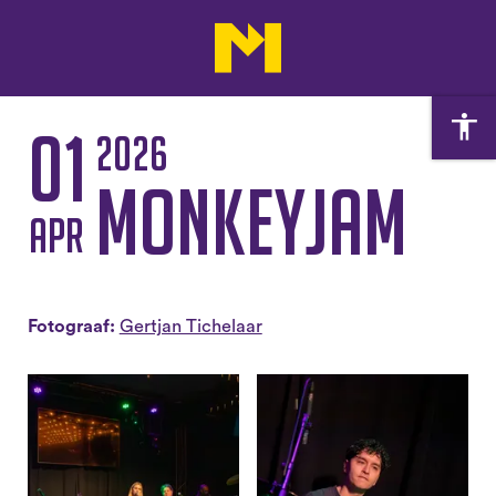
01
2026
MonkeyJam
apr
Fotograaf:
Gertjan Tichelaar