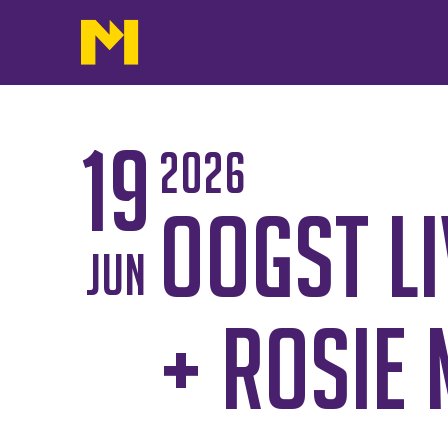
19
2026
Oogst Li
jun
+ Rosie 