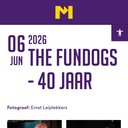
06
2026
The Fundogs
jun
- 40 jaar
Fotograaf:
Ernst Leijdekkers