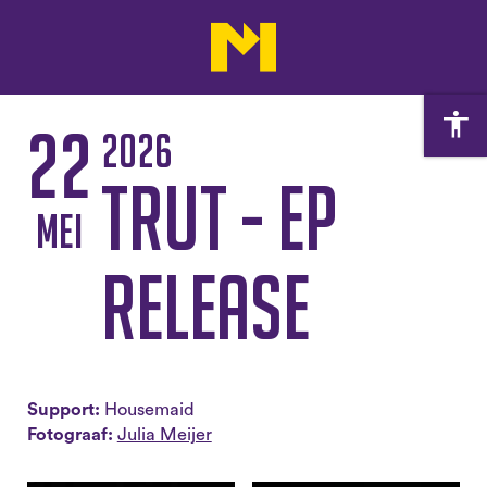
22
2026
TRUT - EP
mei
Release
Support:
Housemaid
Fotograaf:
Julia Meijer