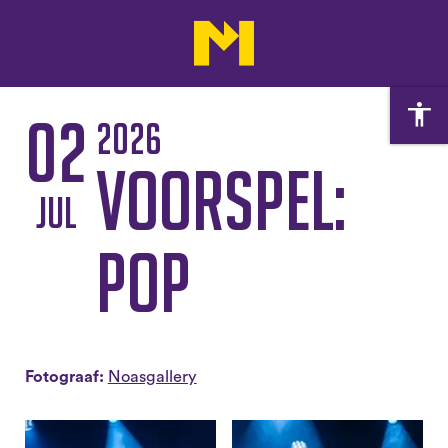
02
2026
Voorspel:
jul
Pop
Fotograaf:
Noasgallery