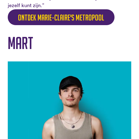
jezelf kunt zijn.”
Ontdek Marie-Claire's Metropool
Mart