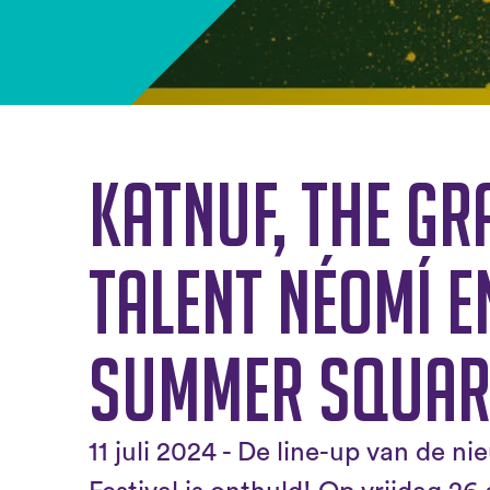
Katnuf, The Gr
Talent Néomí e
Summer Square
11 juli 2024 - De line-up van de 