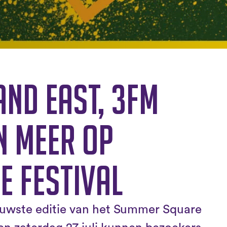
and East, 3FM
n meer op
 Festival
nieuwste editie van het Summer Square