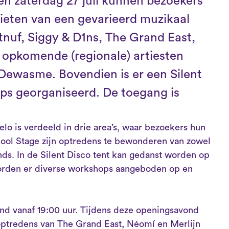
 en zaterdag 27 juli kunnen bezoekers
ieten van een gevarieerd muzikaal
uf, Siggy & D1ns, The Grand East,
 opkomende (regionale) artiesten
Dewasme. Bovendien is er een Silent
ps georganiseerd. De toegang is
elo is verdeeld in drie area’s, waar bezoekers hun
pool Stage zijn optredens te bewonderen van zowel
nds. In de Silent Disco tent kan gedanst worden op
 worden er diverse workshops aangeboden op en
pend vanaf 19:00 uur. Tijdens deze openingsavond
optredens van The Grand East, Néomí en Merlijn