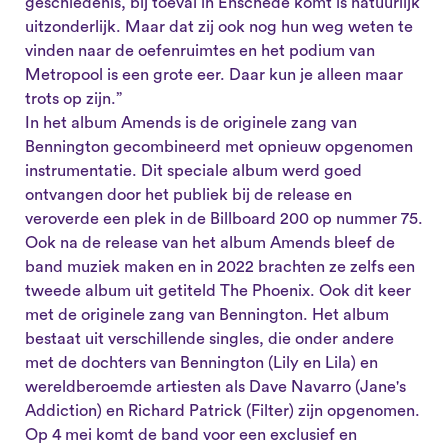
geschiedenis, bij toeval in Enschede komt is natuurlijk
uitzonderlijk. Maar dat zij ook nog hun weg weten te
vinden naar de oefenruimtes en het podium van
Metropool is een grote eer. Daar kun je alleen maar
trots op zijn.”
In het album Amends is de originele zang van
Bennington gecombineerd met opnieuw opgenomen
instrumentatie. Dit speciale album werd goed
ontvangen door het publiek bij de release en
veroverde een plek in de Billboard 200 op nummer 75.
Ook na de release van het album Amends bleef de
band muziek maken en in 2022 brachten ze zelfs een
tweede album uit getiteld The Phoenix. Ook dit keer
met de originele zang van Bennington. Het album
bestaat uit verschillende singles, die onder andere
met de dochters van Bennington (Lily en Lila) en
wereldberoemde artiesten als Dave Navarro (Jane's
Addiction) en Richard Patrick (Filter) zijn opgenomen.
Op 4 mei komt de band voor een exclusief en