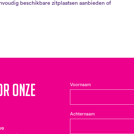
nvoudig beschikbare zitplaatsen aanbieden of
or onze
Voornaam
Achternaam
we