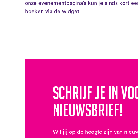
onze evenementpagina’s kun je sinds kort ee
boeken via de widget.
Schrijf je in vo
nieuwsbrief!
Wil jij op de hoogte zijn van nieu