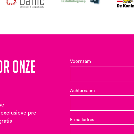
or onze
Voornaam
Achternaam
we
 exclusieve pre-
E-mailadres
gratis