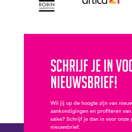
Schrijf je in vo
nieuwsbrief!
Wil jij op de hoogte zijn van nieu
aankondigingen en profiteren van
sales? Schrijf je dan in voor onze 
nieuwsbrief.