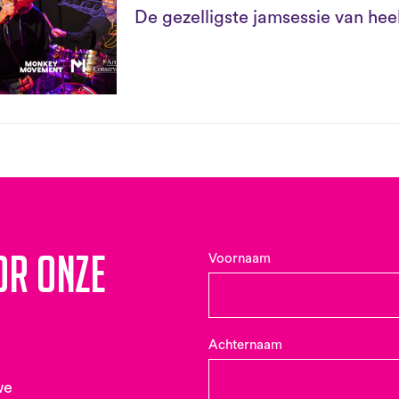
De gezelligste jamsessie van he
or onze
Voornaam
Achternaam
we