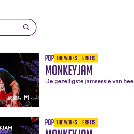
Pop
The Works
Gratis
Monkeyjam
De gezelligste jamsessie van he
Pop
The Works
Gratis