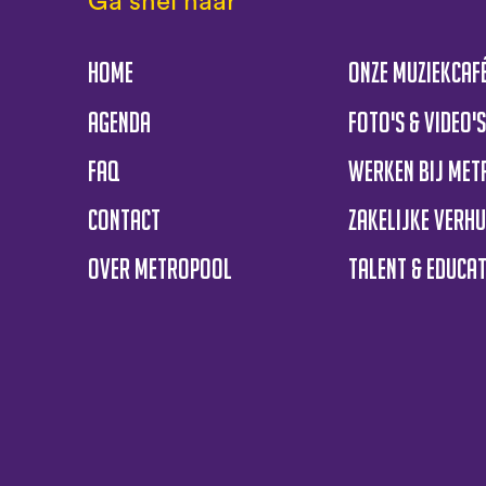
Ga snel naar
Home
Onze muziekcaf
Agenda
Foto's & Video'
FAQ
Werken bij Me
Contact
Zakelijke verh
Over Metropool
Talent & educat