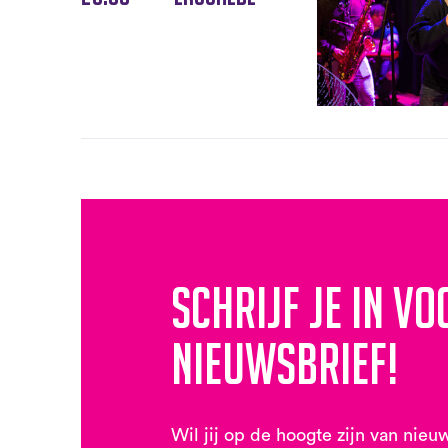
Schrijf je in vo
nieuwsbrief!
Wil jij op de hoogte zijn van nieu