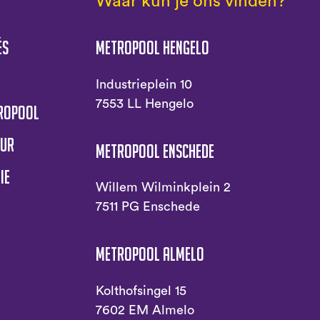
Waar kun je ons vinden?
és
Metropool Hengelo
s
Industrieplein 10
7553 LL Hengelo
tropool
uur
Metropool Enschede
ie
Willem Wilminkplein 2
7511 PG Enschede
Metropool Almelo
Kolthofsingel 15
7602 EM Almelo