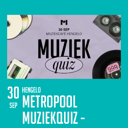
30
Hengelo
Metropool
sep
Muziekquiz -