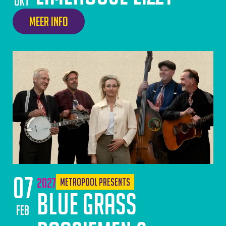
okt
Meer info
07
2027
Metropool Presents
Blue Grass
feb