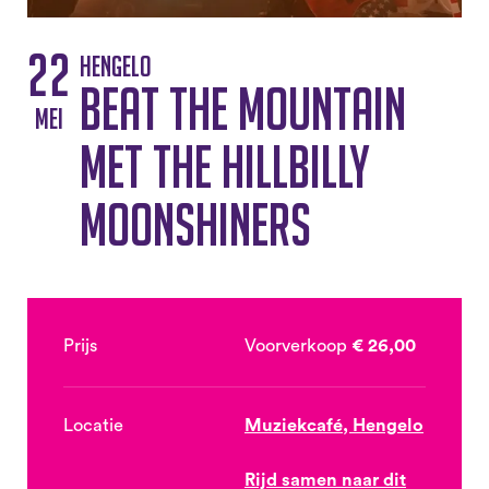
22
Hengelo
Beat the Mountain
mei
met The Hillbilly
Moonshiners
Prijs
Voorverkoop
€ 26,00
Locatie
Muziekcafé, Hengelo
Rijd samen naar dit