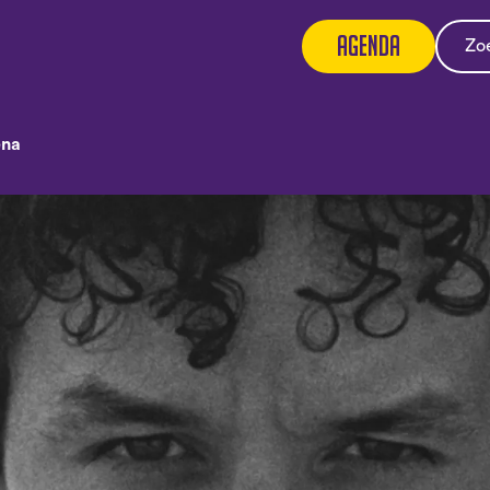
Agenda
ena