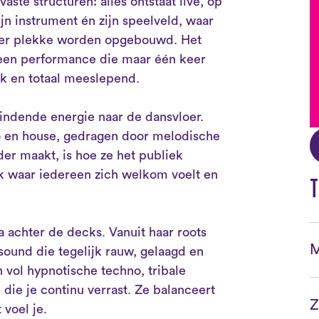
aste structuren: alles ontstaat live, op
ijn instrument én zijn speelveld, waar
 ter plekke worden opgebouwd. Het
 een performance die maar één keer
ek en totaal meeslepend.
dende energie naar de dansvloer.
o en house, gedragen door melodische
der maakt, is hoe ze het publiek
k waar iedereen zich welkom voelt en
T
a achter de decks. Vanuit haar roots
M
ound die tegelijk rauw, gelaagd en
 vol hypnotische techno, tribale
die je continu verrast. Ze balanceert
Z
 voel je.