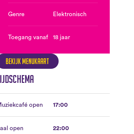
Genre
Elektronisch
Toegang vanaf
18 jaar
Bekijk menukaart
ijdschema
uziekcafé open
17:00
aal open
22:00