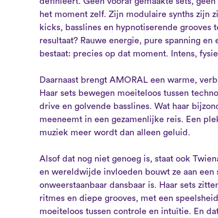
definieert. Geen vooraf gemaakte sets, geen v
het moment zelf. Zijn modulaire synths zijn z
kicks, basslines en hypnotiserende grooves
resultaat? Rauwe energie, pure spanning en
bestaat: precies op dat moment. Intens, fysi
Daarnaast brengt AMORAL een warme, verbin
Haar sets bewegen moeiteloos tussen techn
drive en golvende basslines. Wat haar bijzon
meeneemt in een gezamenlijke reis. Een ple
muziek meer wordt dan alleen geluid.
Alsof dat nog niet genoeg is, staat ook Twien
en wereldwijde invloeden bouwt ze aan een s
onweerstaanbaar dansbaar is. Haar sets zitten
ritmes en diepe grooves, met een speelsheid 
moeiteloos tussen controle en intuïtie. En dat