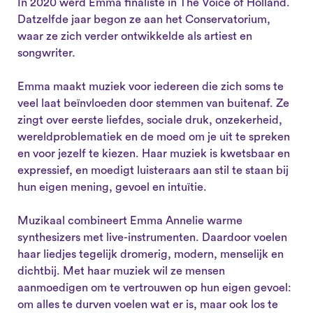
In 2020 werd Emma finaliste in The Voice of Holland.
Datzelfde jaar begon ze aan het Conservatorium,
waar ze zich verder ontwikkelde als artiest en
songwriter.
Emma maakt muziek voor iedereen die zich soms te
veel laat beïnvloeden door stemmen van buitenaf. Ze
zingt over eerste liefdes, sociale druk, onzekerheid,
wereldproblematiek en de moed om je uit te spreken
en voor jezelf te kiezen. Haar muziek is kwetsbaar en
expressief, en moedigt luisteraars aan stil te staan bij
hun eigen mening, gevoel en intuïtie.
Muzikaal combineert Emma Annelie warme
synthesizers met live-instrumenten. Daardoor voelen
haar liedjes tegelijk dromerig, modern, menselijk en
dichtbij. Met haar muziek wil ze mensen
aanmoedigen om te vertrouwen op hun eigen gevoel:
om alles te durven voelen wat er is, maar ook los te