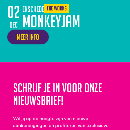
02
Enschede
The Works
Monkeyjam
dec
Meer info
Schrijf je in voor onze
nieuwsbrief!
Wil jij op de hoogte zijn van nieuwe
aankondigingen en profiteren van exclusieve