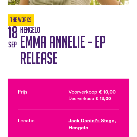
The Works
18
Hengelo
Emma Annelie - EP
sep
release
Prijs
Voorverkoop
€ 10,00
Deurverkoop
€ 13,00
Locatie
Jack Daniel's Stage,
Hengelo