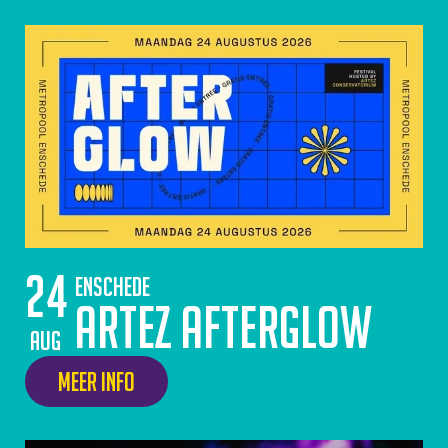
24
Enschede
ArtEZ Afterglow
aug
Meer info