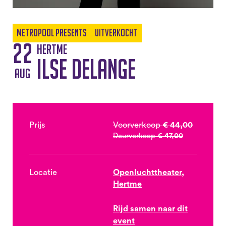
Metropool Presents
Uitverkocht
22
Hertme
Ilse DeLange
aug
Prijs
Voorverkoop
€ 44,00
Deurverkoop
€ 47,00
Locatie
Openluchttheater,
Hertme
Rijd samen naar dit
event