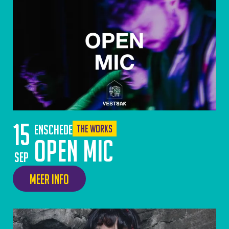
15
Enschede
The Works
Open Mic
sep
Meer info