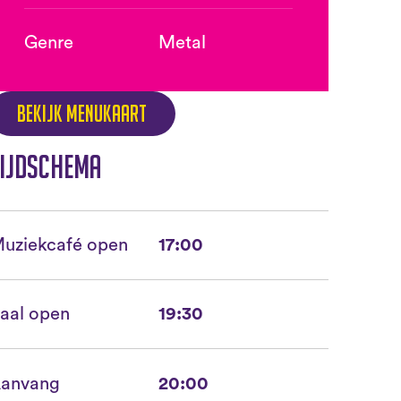
Genre
Metal
Bekijk menukaart
ijdschema
uziekcafé open
17:00
aal open
19:30
anvang
20:00