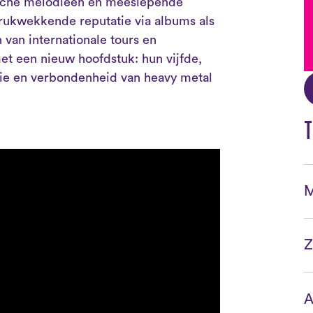
ische melodieën en meeslepende
rukwekkende reputatie via albums als
 van internationale tours en
et een nieuw hoofdstuk: hun vijfde,
agie en verbondenheid van heavy metal
T
M
Z
A