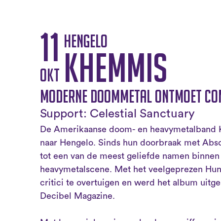
11
Hengelo
Khemmis
okt
Moderne doommetal ontmoet co
Support: Celestial Sanctuary
De Amerikaanse doom- en heavymetalband K
naar Hengelo. Sinds hun doorbraak met Absol
tot een van de meest geliefde namen binne
heavymetalscene. Met het veelgeprezen Hun
critici te overtuigen en werd het album uitg
Decibel Magazine.