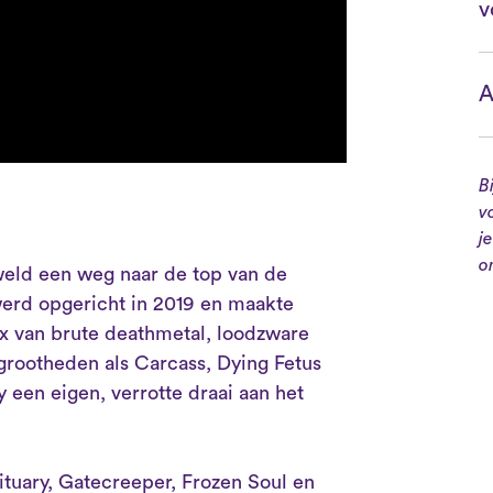
v
A
B
v
j
o
weld een weg naar de top van de
erd opgericht in 2019 en maakte
 van brute deathmetal, loodzware
grootheden als Carcass, Dying Fetus
 een eigen, verrotte draai aan het
tuary, Gatecreeper, Frozen Soul en