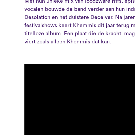
Met hun unieke mix van loodzware riffs, ep
vocalen bouwde de band verder aan hun ind
Desolation en het duistere Deceiver. Na jaren
festivalshows keert Khemmis dit jaar terug m
titelloze album. Een plaat die de kracht, m
viert zoals alleen Khemmis dat kan.