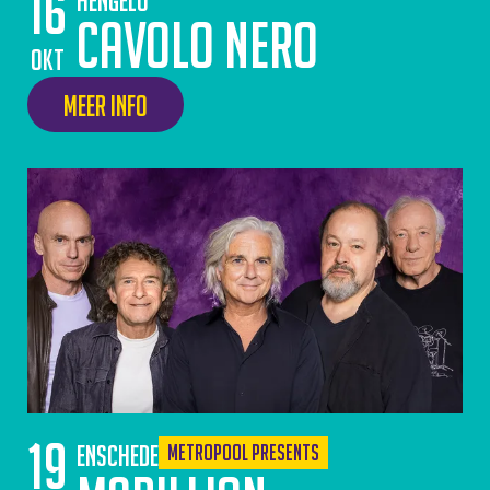
16
Hengelo
Cavolo Nero
okt
Meer info
19
Enschede
Metropool Presents