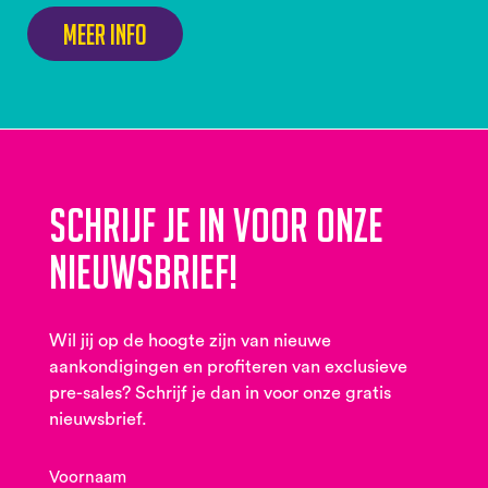
Meer info
Schrijf je in voor onze
nieuwsbrief!
Wil jij op de hoogte zijn van nieuwe
aankondigingen en profiteren van exclusieve
pre-sales? Schrijf je dan in voor onze gratis
nieuwsbrief.
Voornaam