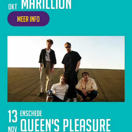
Marillion
okt
Meer info
13
Enschede
Queen's Pleasure
nov