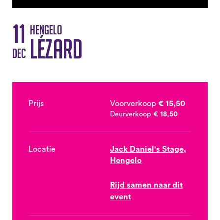
11
Hengelo
Lézard
dec
Prijs
Voorverkoop
€ 15,50
Deurverkoop
€ 18,50
Locatie
Jack Daniel's Stage,
Hengelo
Rijd samen naar dit
event