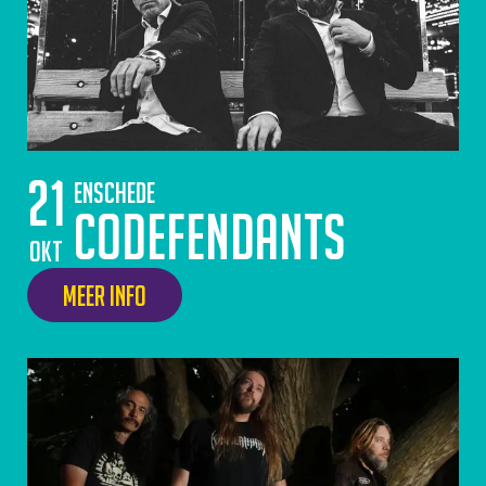
21
Enschede
Codefendants
okt
Meer info