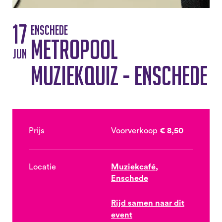
17
Enschede
Metropool
jun
Muziekquiz - Enschede
Prijs
Voorverkoop
€ 8,50
Locatie
Muziekcafé,
Enschede
Rijd samen naar dit
event