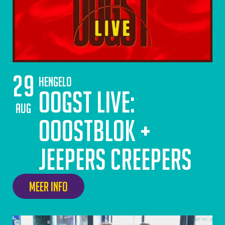
29
Hengelo
Oogst Live:
aug
Ooostblok +
Jeepers Creepers
Meer info