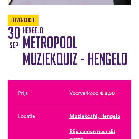
Uitverkocht
30
Hengelo
Metropool
sep
Muziekquiz - Hengelo
Prijs
Voorverkoop
€ 8,50
Locatie
Muziekcafé, Hengelo
Rijd samen naar dit