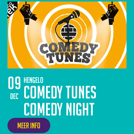
09
Hengelo
Comedy Tunes
dec
Comedy Night
Meer info