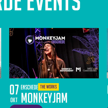
rde events
07
Enschede
The Works
Monkeyjam
okt