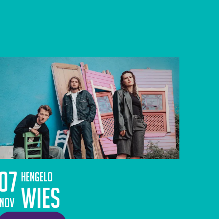
07
Hengelo
WIES
nov