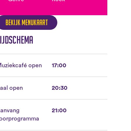
Bekijk menukaart
ijdschema
uziekcafé open
17:00
aal open
20:30
anvang
21:00
oorprogramma