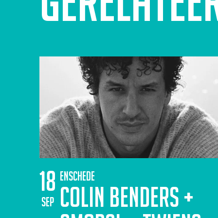
Gerelatee
18
Enschede
Colin Benders +
sep