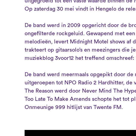
uitgegroeid tot een vaste waarde binnen de
Op zaterdag 30 mei vindt in Hengelo de rele
De band werd in 2009 opgericht door de bro
ongefilterde rockgeluid. Gewapend met een
melodieën, levert Midnight Motel shows af d
trakteert op gitaarsolo’s en meezingers die je
muziekblog 3voor12 het treffend omschreef: “
De band werd meermaals opgepikt door de m
uitgeroepen tot NPO Radio 2 Hardhitter, de v
The Reason werd door Never Mind The Hype
Too Late To Make Amends schopte het tot ple
Onmeunige 999 hitlijst van Twente FM.