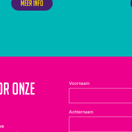
Meer info
or onze
Voornaam
Achternaam
we