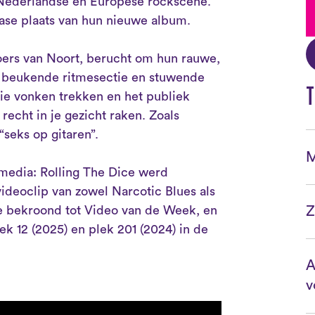
 Nederlandse en Europese rockscene.
ase plaats van hun nieuwe album.
ers van Noort, berucht om hun rauwe,
 beukende ritmesectie en stuwende
T
ie vonken trekken en het publiek
 recht in je gezicht raken. Zoals
seks op gitaren”.
M
edia: Rolling The Dice werd
ideoclip van zowel Narcotic Blues als
 bekroond tot Video van de Week, en
Z
k 12 (2025) en plek 201 (2024) in de
A
v