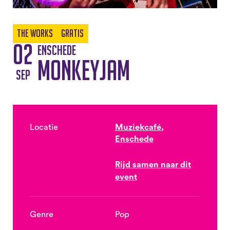
The Works
Gratis
02
Enschede
Monkeyjam
sep
Locatie
Muziekcafé,
Enschede
Rijd samen naar dit
event
Genre
Pop