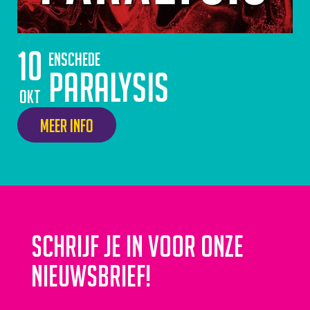
10
Enschede
Paralysis
okt
Meer info
Schrijf je in voor onze
nieuwsbrief!