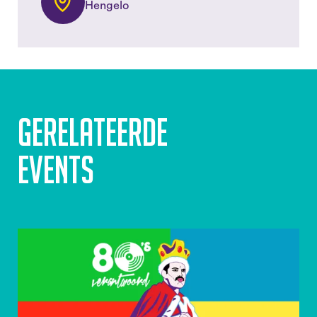
Hengelo
Gerelateerde
events