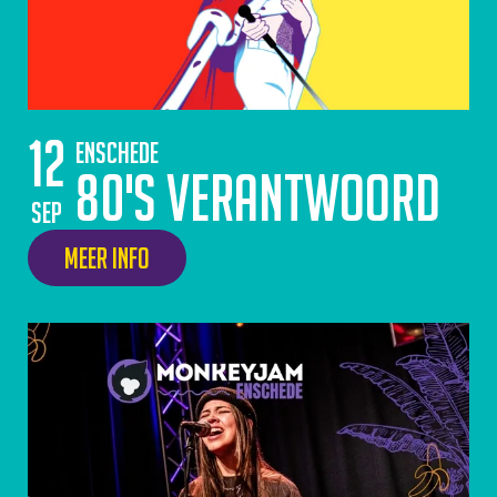
12
Enschede
80's Verantwoord
sep
Meer info