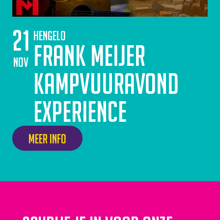
21
Hengelo
Frank Meijer
nov
Kampvuuravond
Experience
Meer info