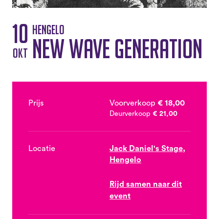
10
Hengelo
New Wave Generation
okt
Prijs
Voorverkoop
€ 18,00
Deurverkoop
€ 21,00
Locatie
Jack Daniel's Stage,
Hengelo
Rijd samen naar dit
event