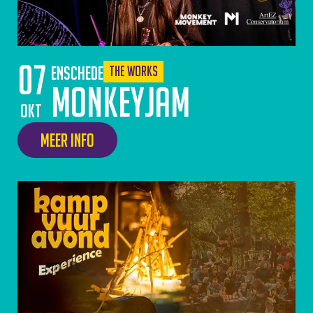
07
Enschede
The Works
Monkeyjam
okt
Meer info