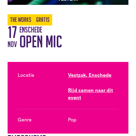
The Works
Gratis
17
Enschede
Open Mic
nov
Locatie
Vestzak, Enschede
Rijd samen naar dit
event
Genre
Pop