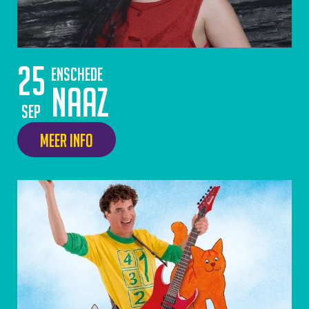
25
Enschede
Naaz
sep
Meer info