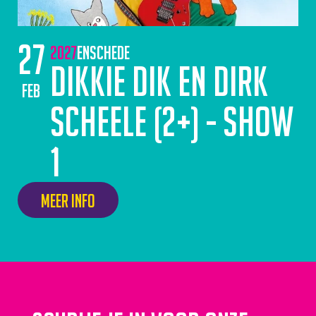
27
2027
Enschede
Dikkie Dik en Dirk
feb
Scheele (2+) - Show
1
Meer info