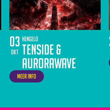
03
Hengelo
Tenside &
okt
Aurorawave
Meer info