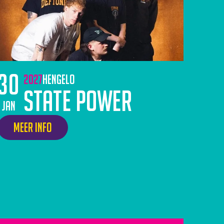
30
2027
Hengelo
State Power
jan
Meer info