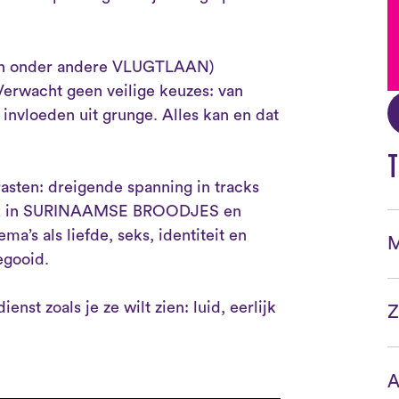
an onder andere VLUGTLAAN)
erwacht geen veilige keuzes: van
 invloeden uit grunge. Alles kan en dat
T
rasten: dreigende spanning in tracks
iek in SURINAAMSE BROODJES en
’s als liefde, seks, identiteit en
M
egooid.
enst zoals je ze wilt zien: luid, eerlijk
Z
A