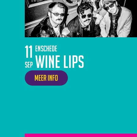
11
Enschede
Wine Lips
sep
Meer info