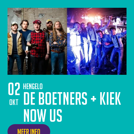
02
Hengelo
De Boetners + Kiek
okt
Now Us
Meer info