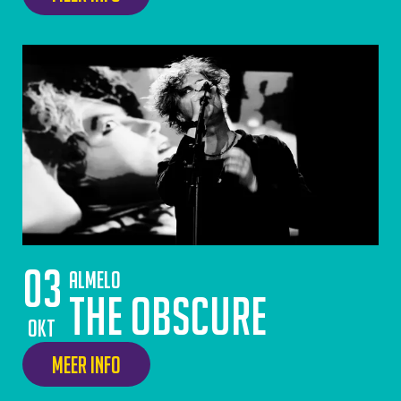
03
Almelo
The ObsCURE
okt
Meer info