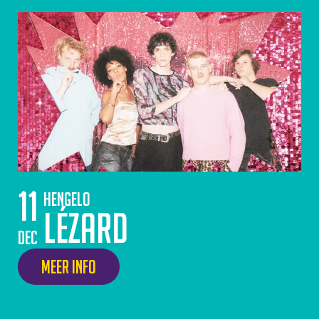
11
Hengelo
Lézard
dec
Meer info