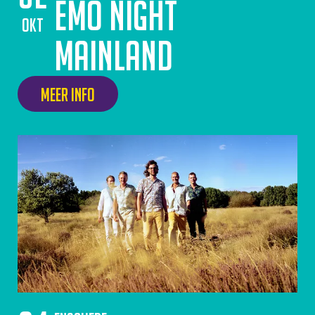
Emo Night
okt
Mainland
Meer info