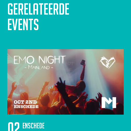
Gerelateerde
events
02
Enschede