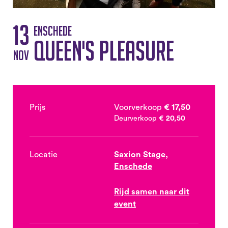
13
Enschede
Queen's Pleasure
nov
Prijs
Voorverkoop
€ 17,50
Deurverkoop
€ 20,50
Locatie
Saxion Stage,
Enschede
Rijd samen naar dit
event