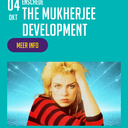
04
Enschede
The Mukherjee
okt
Development
Meer info