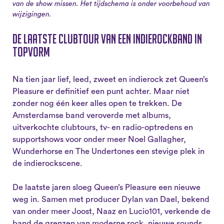
van de show missen. Het tijdschema is onder voorbehoud van
wijzigingen.
De laatste clubtour van een indierockband in
topvorm
Na tien jaar lief, leed, zweet en indierock zet Queen’s
Pleasure er definitief een punt achter. Maar niet
zonder nog één keer alles open te trekken. De
Amsterdamse band veroverde met albums,
uitverkochte clubtours, tv- en radio-optredens en
supportshows voor onder meer Noel Gallagher,
Wunderhorse en The Undertones een stevige plek in
de indierockscene.
De laatste jaren sloeg Queen’s Pleasure een nieuwe
weg in. Samen met producer Dylan van Dael, bekend
van onder meer Joost, Naaz en Lucio101, verkende de
band de grenzen van moderne rock, nieuwe sounds