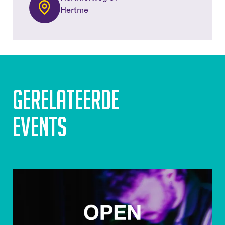
Hertme
Gerelateerde
events