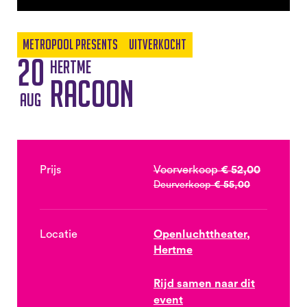
Metropool Presents
Uitverkocht
20
Hertme
Racoon
aug
Prijs
Voorverkoop
€ 52,00
Deurverkoop
€ 55,00
Locatie
Openluchttheater,
Hertme
Rijd samen naar dit
event