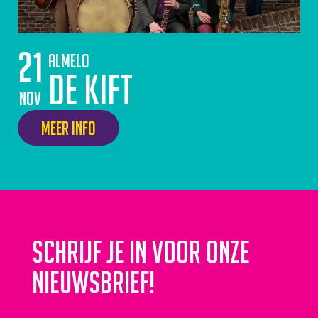
21
Almelo
De Kift
nov
Meer info
Schrijf je in voor onze
nieuwsbrief!