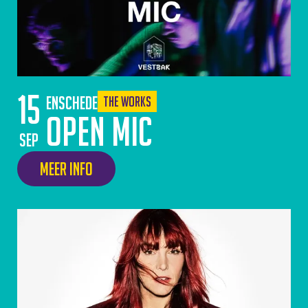
15
Enschede
The Works
Open Mic
sep
Meer info