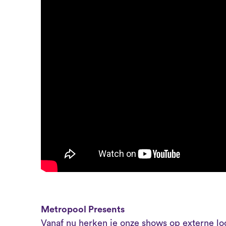
Metropool Presents
Vanaf nu herken je onze shows op externe loc