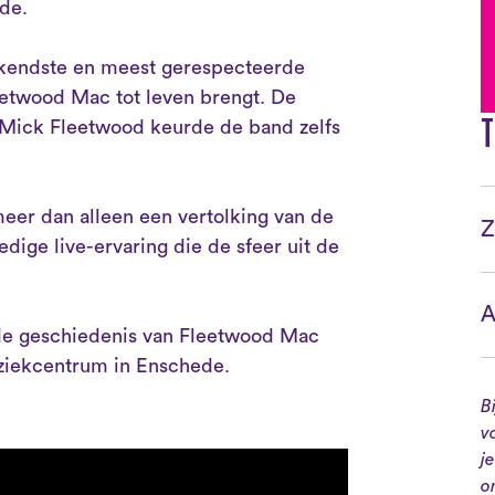
gde.
kendste en meest gerespecteerde
eetwood Mac tot leven brengt. De
T
d Mick Fleetwood keurde de band zelfs
er dan alleen een vertolking van de
Z
ige live-ervaring die de sfeer uit de
A
 de geschiedenis van Fleetwood Mac
ziekcentrum in Enschede.
B
v
j
o