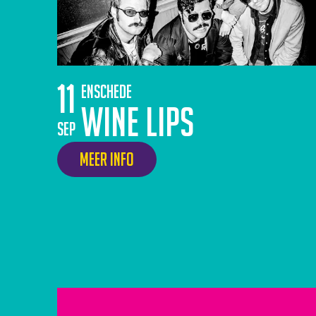
11
Enschede
Wine Lips
sep
Meer info