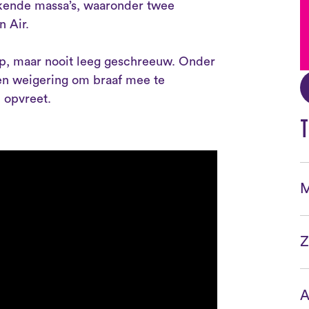
lkende massa’s, waaronder twee
 Air.
rp, maar nooit leeg geschreeuw. Onder
Een weigering om braaf mee te
 opvreet.
T
M
Z
A