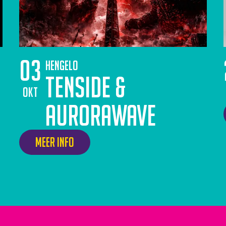
03
Hengelo
Tenside &
okt
Aurorawave
Meer info