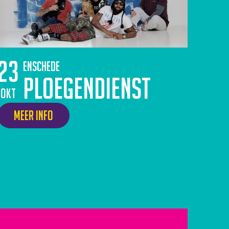
23
Enschede
Ploegendienst
okt
Meer info