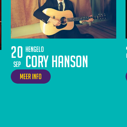
20
Hengelo
Cory Hanson
sep
Meer info