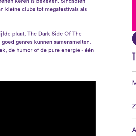
joenen keren is bekeken. Sindsdien
n kleine clubs tot megafestivals als
ijfde plaat, The Dark Side Of The
k goed genres kunnen samensmelten.
k, de humor of de pure energie - één
T
M
Z
A