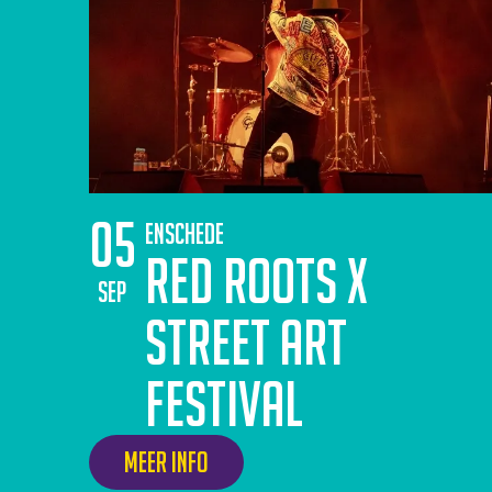
05
Enschede
Red Roots x
sep
Street Art
Festival
Meer info