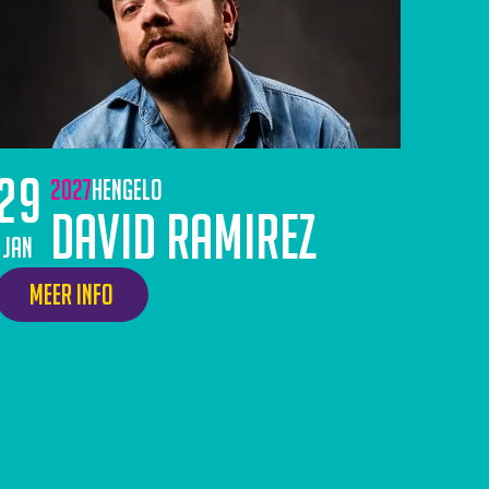
29
2027
Hengelo
David Ramirez
jan
Meer info