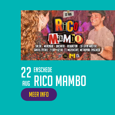
22
Enschede
Rico Mambo
aug
Meer info