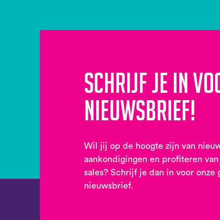
Schrijf je in vo
nieuwsbrief!
Wil jij op de hoogte zijn van nieu
aankondigingen en profiteren van
sales? Schrijf je dan in voor onze 
nieuwsbrief.