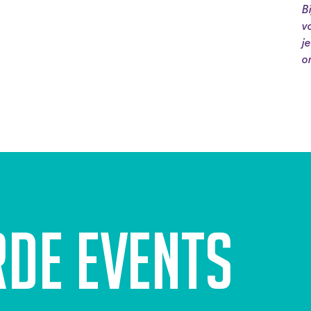
B
v
j
o
rde events