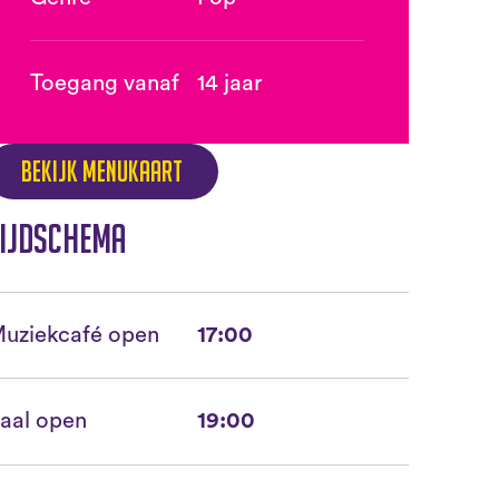
Toegang vanaf
14 jaar
Bekijk menukaart
ijdschema
uziekcafé open
17:00
aal open
19:00