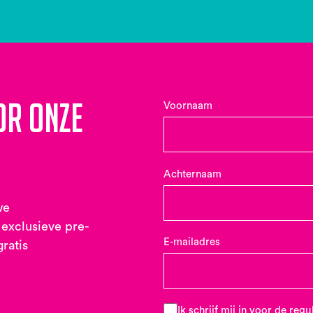
or onze
Voornaam
Achternaam
we
 exclusieve pre-
E-mailadres
gratis
Ik schrijf mij in voor de reg