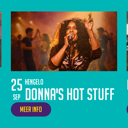
25
Hengelo
Donna's Hot Stuff
sep
Meer info