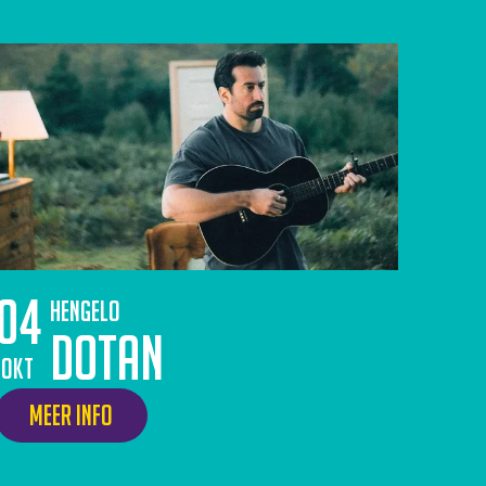
04
Hengelo
Dotan
okt
Meer info