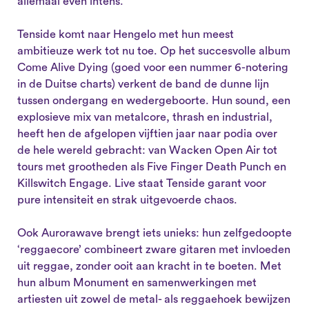
allemaal even intens.
Tenside komt naar Hengelo met hun meest
ambitieuze werk tot nu toe. Op het succesvolle album
Come Alive Dying (goed voor een nummer 6-notering
in de Duitse charts) verkent de band de dunne lijn
tussen ondergang en wedergeboorte. Hun sound, een
explosieve mix van metalcore, thrash en industrial,
heeft hen de afgelopen vijftien jaar naar podia over
de hele wereld gebracht: van Wacken Open Air tot
tours met grootheden als Five Finger Death Punch en
Killswitch Engage. Live staat Tenside garant voor
pure intensiteit en strak uitgevoerde chaos.
Ook Aurorawave brengt iets unieks: hun zelfgedoopte
‘reggaecore’ combineert zware gitaren met invloeden
uit reggae, zonder ooit aan kracht in te boeten. Met
hun album Monument en samenwerkingen met
artiesten uit zowel de metal- als reggaehoek bewijzen