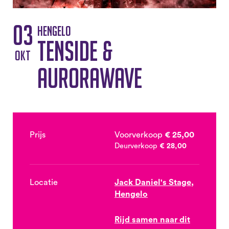
03
Hengelo
Tenside &
okt
Aurorawave
Prijs
Voorverkoop
€ 25,00
Deurverkoop
€ 28,00
Locatie
Jack Daniel's Stage,
Hengelo
Rijd samen naar dit