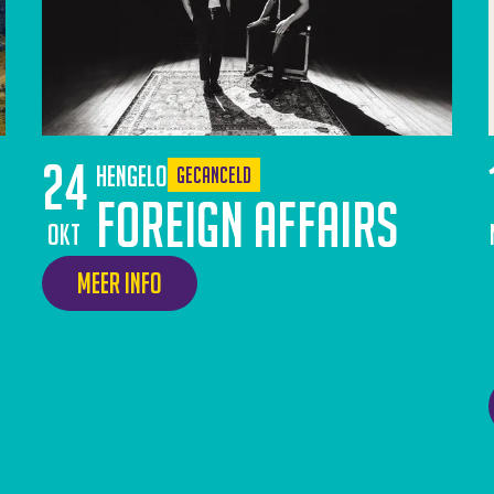
24
Hengelo
Gecanceld
Foreign Affairs
okt
Meer info