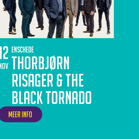
12
Enschede
Thorbjørn
nov
Risager & The
Black Tornado
Meer info