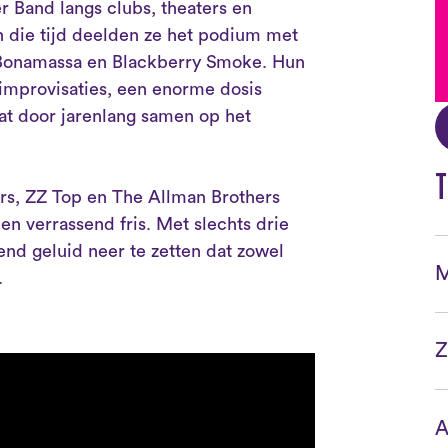
r Band langs clubs, theaters en
In die tijd deelden ze het podium met
 Bonamassa en Blackberry Smoke. Hun
improvisaties, een enorme dosis
aat door jarenlang samen op het
T
s, ZZ Top en The Allman Brothers
en verrassend fris. Met slechts drie
nd geluid neer te zetten dat zowel
M
.
Z
A