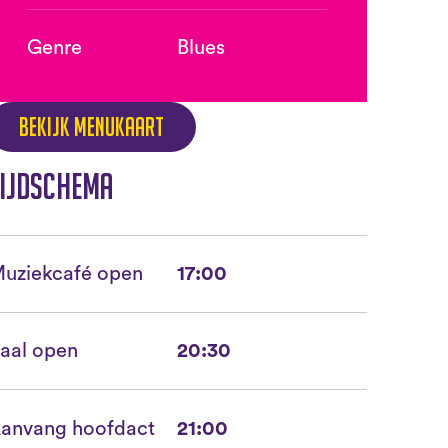
Genre
Blues
Bekijk menukaart
ijdschema
uziekcafé open
17:00
aal open
20:30
anvang hoofdact
21:00