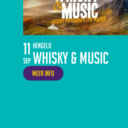
11
Hengelo
Whisky & Music
sep
Meer info