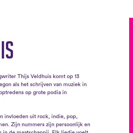
is
gwriter Thijs Veldhuis komt op 13
gon als het schrijven van muziek in
t optredens op grote podia in
in invloeden uit rock, indie, pop,
en. Zijn nummers zijn persoonlijk en
in de maatschappij. Elk liedje voelt