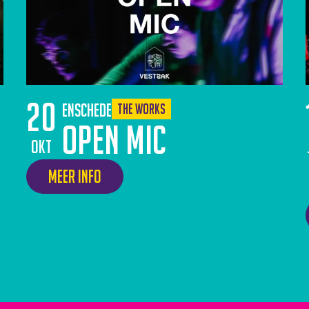
20
Enschede
The Works
Open Mic
okt
Meer info