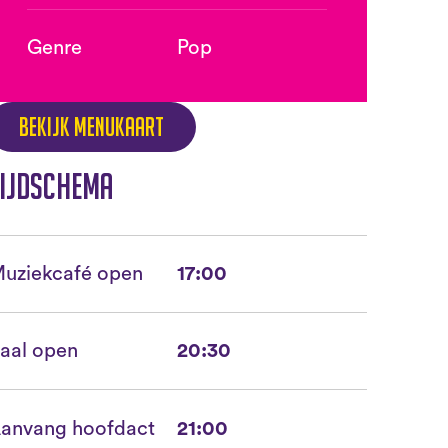
Genre
Pop
Bekijk menukaart
ijdschema
uziekcafé open
17:00
aal open
20:30
anvang hoofdact
21:00