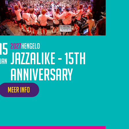
15
2027
Hengelo
Jazzalike - 15th
jan
anniversary
Meer info