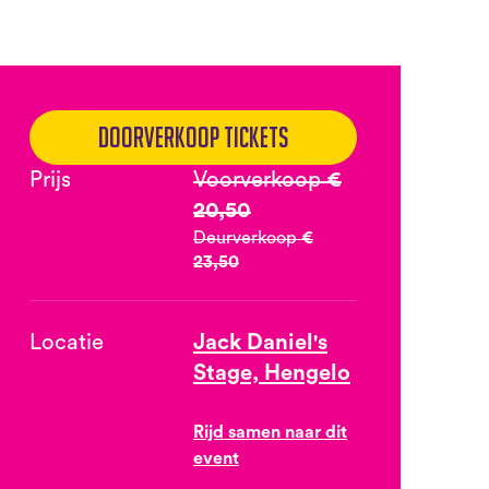
Doorverkoop tickets
Prijs
Voorverkoop
€
20,50
Deurverkoop
€
23,50
Locatie
Jack Daniel's
Stage, Hengelo
Rijd samen naar dit
event