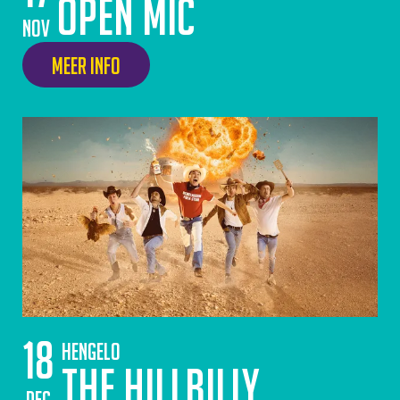
Open Mic
nov
Meer info
18
Hengelo
The Hillbilly
dec