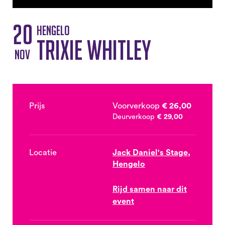
20
Hengelo
Trixie Whitley
nov
Prijs
Voorverkoop
€ 26,00
Deurverkoop
€ 29,00
Locatie
Jack Daniel's Stage,
Hengelo
Rijd samen naar dit
event