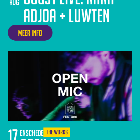
aug
Adjoa + LUWTEN
Meer info
17
Enschede
The Works