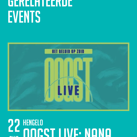
Gerelateerde
events
22
Hengelo
Oogst Live: Nana