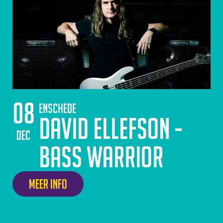
08
Enschede
David Ellefson -
dec
Bass Warrior
Meer info