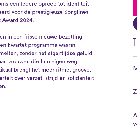
oms een tedere oproep tot identiteit
rd voor de prestigieuze Songlines
t Award 2024.
 in een frisse nieuwe bezetting
T
 een kwartet programma waarin
melten, zonder het eigentijdse geluid
 aan vrouwen die hun eigen weg
M
ikaal brengt het meer ritme, groove,
rtelt over verzet, strijd en solidariteit
en.
Z
A
v
)