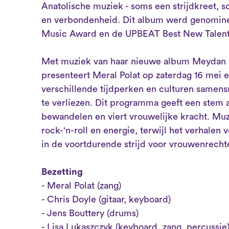
Anatolische muziek - soms een strijdkreet, s
en verbondenheid. Dit album werd genominee
Music Award en de UPBEAT Best New Talen
Met muziek van haar nieuwe album Meydan en
presenteert Meral Polat op zaterdag 16 mei
verschillende tijdperken en culturen samens
te verliezen. Dit programma geeft een stem
bewandelen en viert vrouwelijke kracht. Muz
rock-‘n-roll en energie, terwijl het verhalen ve
in de voortdurende strijd voor vrouwenrecht
Bezetting
- Meral Polat (zang)
- Chris Doyle (gitaar, keyboard)
- Jens Bouttery (drums)
- Lisa Lukaszczyk (keyboard, zang, percussie