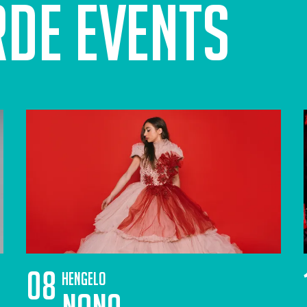
rde events
08
Hengelo