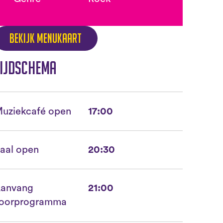
Bekijk menukaart
ijdschema
uziekcafé open
17:00
aal open
20:30
anvang
21:00
oorprogramma