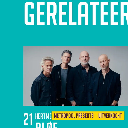
Gerelatee
21
Hertme
Metropool Presents
Uitverkocht