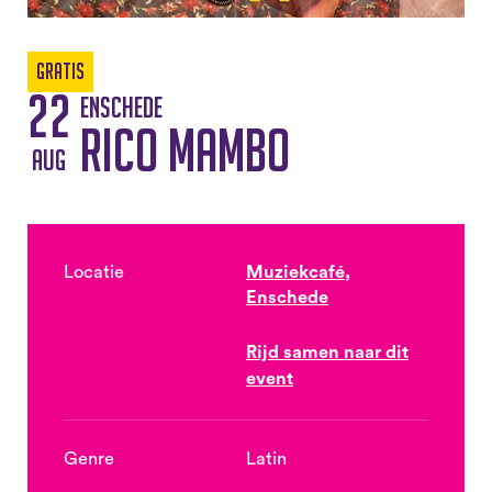
Gratis
22
Enschede
Rico Mambo
aug
Locatie
Muziekcafé,
Enschede
Rijd samen naar dit
event
Genre
Latin