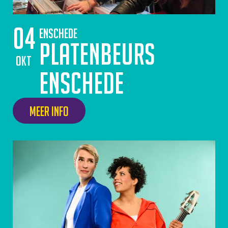
04
Enschede
Platenbeurs
okt
Enschede
Meer info