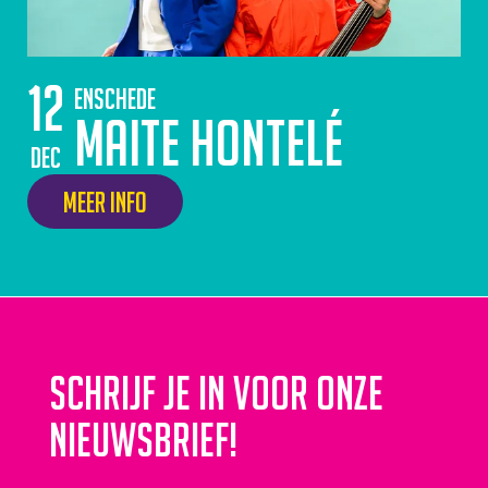
12
Enschede
Maite Hontelé
dec
Meer info
Schrijf je in voor onze
nieuwsbrief!