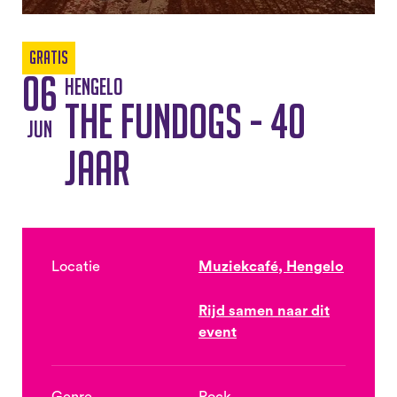
Gratis
06
Hengelo
The Fundogs - 40
jun
jaar
Locatie
Muziekcafé, Hengelo
Rijd samen naar dit
event