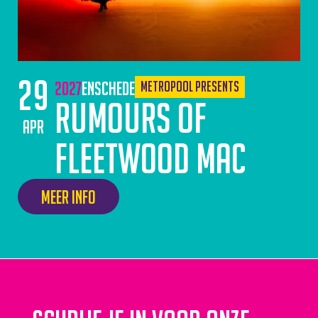
29
2027
Enschede
Metropool Presents
Rumours of
apr
Fleetwood Mac
Meer info