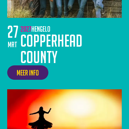
27
2027
Hengelo
Copperhead
mrt
County
Meer info